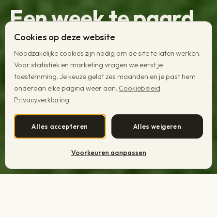
Een week te paard,
thuis bij familie
Cookies op deze website
Oosting.
Noodzakelijke cookies zijn nodig om de site te laten werken.
Voor statistiek en marketing vragen we eerst je
toestemming. Je keuze geldt zes maanden en je past hem
onderaan elke pagina weer aan.
Cookiebeleid
·
Een familiaal domein van 20 hectare in de ongerepte natuur
Privacyverklaring
van de Sidobre. Een vast rijpaard uit onze stal, eindeloze
trails en vol pension, vrijdag tot vrijdag.
Alles accepteren
Alles weigeren
Plan jouw week
Lookbook
Voorkeuren aanpassen