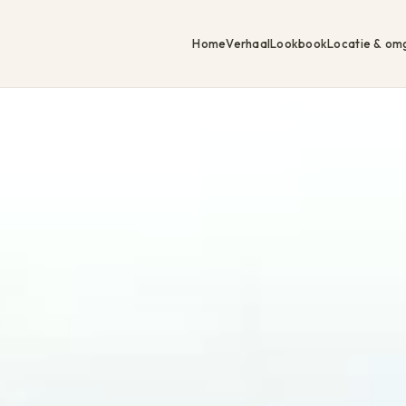
Home
Verhaal
Lookbook
Locatie & om