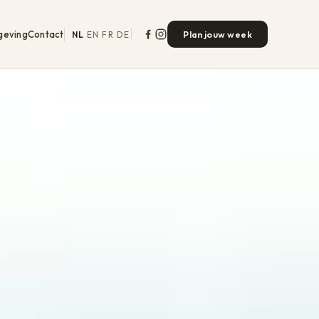
geving
Contact
Plan jouw week
NL
EN
FR
DE